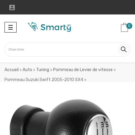

Toggle
0
☰
navigation
Accueil
>
Auto
>
Tuning
>
Pommeau de Levier de vitesse
>
Pommeau Suzuki Swift 2005-2010 SX4
>