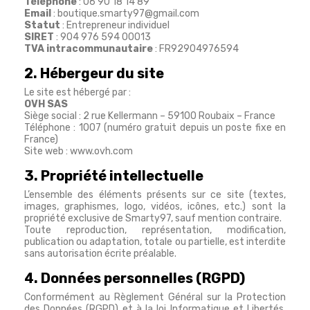
Téléphone
: 06 90 18 14 89
Email
:
boutique.smarty97@gmail.com
Statut
: Entrepreneur individuel
SIRET
: 904 976 594 00013
TVA intracommunautaire
: FR92904976594
2. Hébergeur du site
Le site est hébergé par :
OVH SAS
Siège social : 2 rue Kellermann – 59100 Roubaix – France
Téléphone : 1007 (numéro gratuit depuis un poste fixe en
France)
Site web :
www.ovh.com
3. Propriété intellectuelle
L’ensemble des éléments présents sur ce site (textes,
images, graphismes, logo, vidéos, icônes, etc.) sont la
propriété exclusive de Smarty97, sauf mention contraire.
Toute reproduction, représentation, modification,
publication ou adaptation, totale ou partielle, est interdite
sans autorisation écrite préalable.
4. Données personnelles (RGPD)
Conformément au Règlement Général sur la Protection
des Données (RGPD) et à la loi Informatique et Libertés,