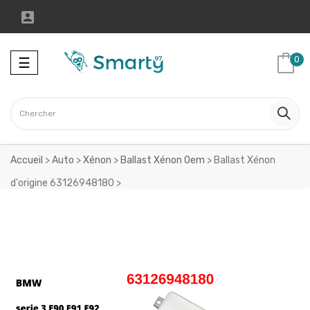

Toggle
0
☰
navigation
Accueil
>
Auto
>
Xénon
>
Ballast Xénon Oem
>
Ballast Xénon
d'origine 63126948180
>