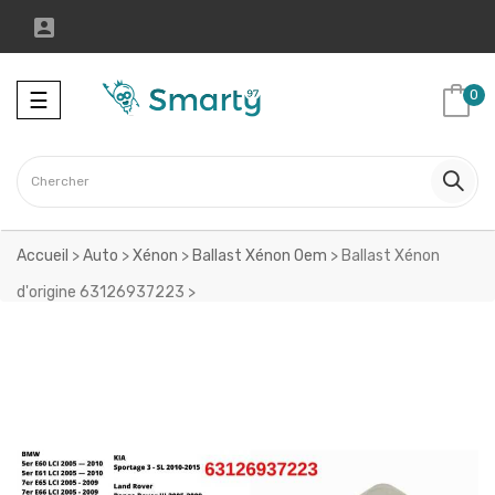

Toggle
0
☰
navigation
Accueil
>
Auto
>
Xénon
>
Ballast Xénon Oem
>
Ballast Xénon
d'origine 63126937223
>