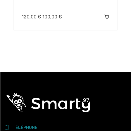
Prix
Prix
120,00 €
100,00 €
habituel
TÉLÉPHONE